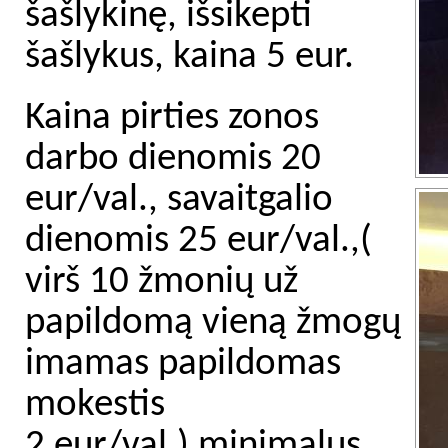
šašlykinę, išsikepti
šašlykus, kaina 5 eur.
Kaina pirties zonos
darbo dienomis 20
eur/val., savaitgalio
dienomis 25 eur/val.,(
virš 10 žmonių už
papildomą vieną žmogų
imamas papildomas
mokestis
2 eur/val.) minimalus